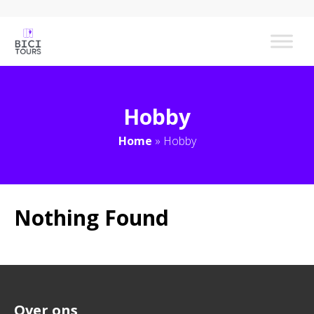
Hobby
Home
»
Hobby
Nothing Found
Over ons