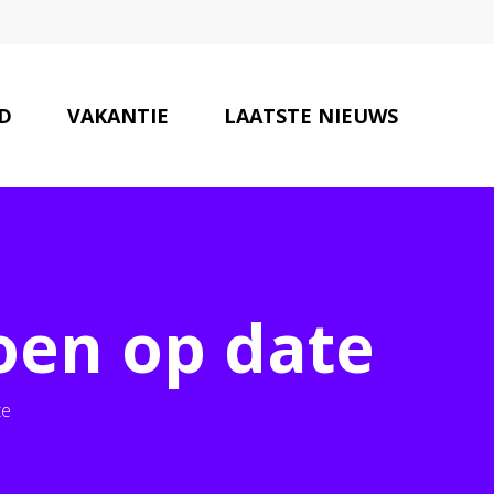
JD
VAKANTIE
LAATSTE NIEUWS
ONZE PARTNERS
CONTACT
doen op date
te