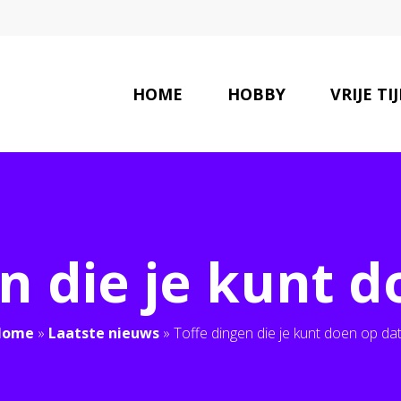
HOME
HOBBY
VRIJE TI
n die je kunt 
Home
»
Laatste nieuws
»
Toffe dingen die je kunt doen op da